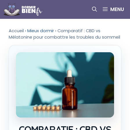
Aller
MENU
au
contenu
Accueil
›
Mieux dormir
›
Comparatif : CBD vs
Mélatonine pour combattre les troubles du sommeil
COMPARATIF : CBD VS