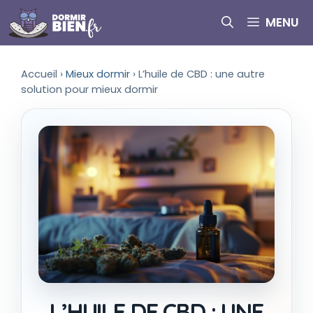
Aller
MENU
au
contenu
Accueil
›
Mieux dormir
›
L’huile de CBD : une autre
solution pour mieux dormir
L’HUILE DE CBD : UNE