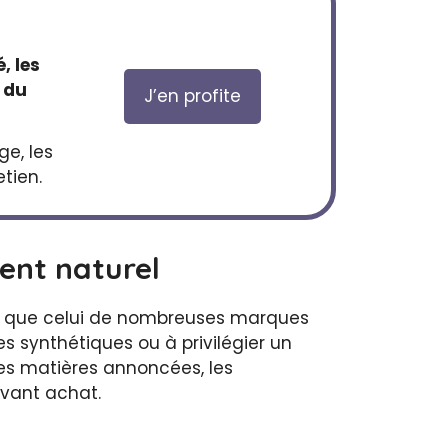
, les
s du
J’en profite
ge, les
etien.
ment naturel
el que celui de nombreuses marques
es synthétiques ou à privilégier un
 les matières annoncées, les
avant achat.