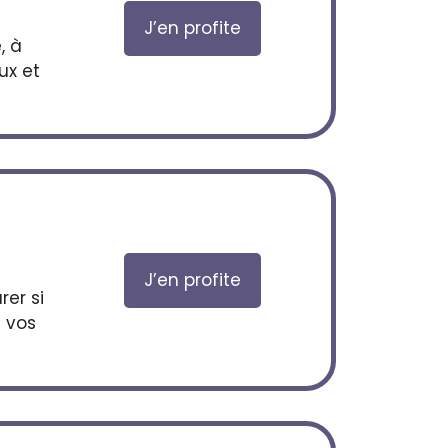
J’en profite
, à
ux et
a
J’en profite
er si
n vos