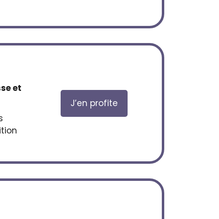
se et
J’en profite
s
tion