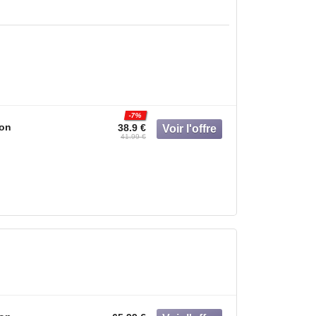
-7%
on
38.9 €
41.99 €