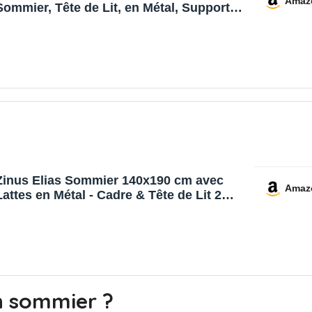
Amaz
Sommier, Tête de Lit, en Métal, Supporte
Jusqu'à 500 kg, Montage Facile, pour
Chambre, Noir d'encre RMB293B101
Zinus Elias Sommier 140x190 cm avec
Amaz
Lattes en Métal - Cadre & Tête de Lit 2
Personnes en Métal - Hauteur 30 cm pour
Rangement - Montage Facile - Noir
n sommier ?