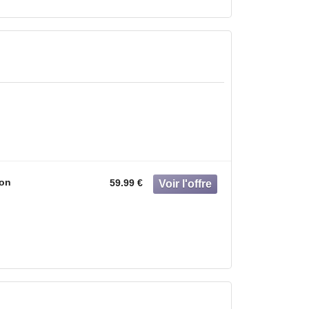
on
59.99 €