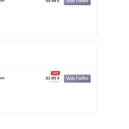
on
65.99 €
-20%
on
61.85 €
77.34 €