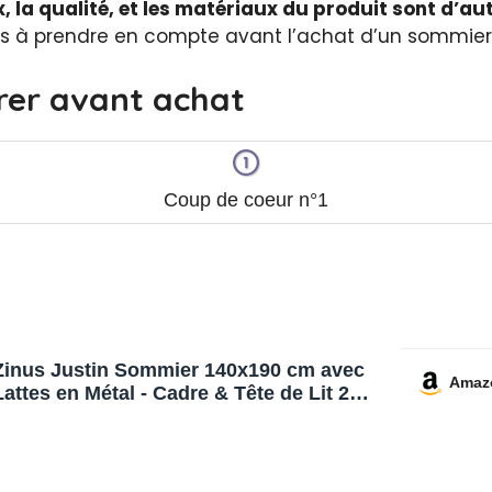
x, la qualité, et les matériaux du produit sont d’au
ils à prendre en compte avant l’achat d’un sommier p
er avant achat
Coup de coeur n°1
Zinus Justin Sommier 140x190 cm avec
Amaz
Lattes en Métal - Cadre & Tête de Lit 2
Personnes en Acier Robuste - Hauteur 30
cm pour Rangement - Montage Facile -
Noir