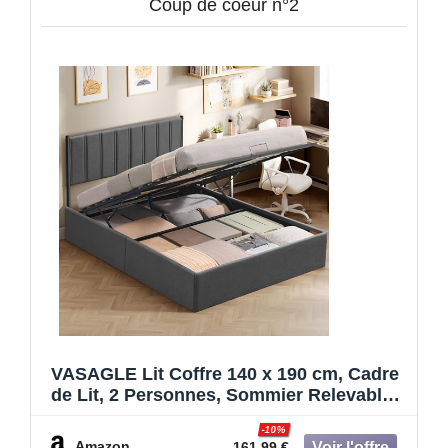
Coup de coeur n°2
VASAGLE Lit Coffre 140 x 190 cm, Cadre
de Lit, 2 Personnes, Sommier Relevable,
avec Rangement, Système Hydraulique,
-10%
Moderne et Minimaliste, Montage Facile,
Amazon
161.99 €