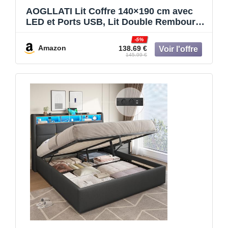
AOGLLATI Lit Coffre 140×190 cm avec
LED et Ports USB, Lit Double Rembourré
avec Rangement hydraulique, tête de lit
-5%
réglable en Hauteur, Sommier à Lattes,
Amazon
138.69 €
Facile à Assembler, Gris Foncé（sans
145.99 €
Matela）