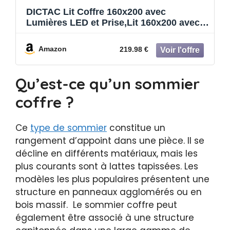
DICTAC Lit Coffre 160x200 avec
Lumières LED et Prise,Lit 160x200 avec
Sommier à Lattes et Rangement
Hydraulique,lits 2 Personnes en Lin avec
Amazon
219.98 €
Rangement Tête de lit,lits 2 Places,Gris
Foncé-sans Matelas
Qu’est-ce qu’un sommier
coffre ?
Ce
type de sommier
constitue un
rangement d’appoint dans une pièce. Il se
décline en différents matériaux, mais les
plus courants sont à lattes tapissées. Les
modèles les plus populaires présentent une
structure en panneaux agglomérés ou en
bois massif. Le sommier coffre peut
également être associé à une structure