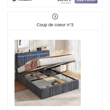
Gris Foncé RMB613G02
179.99 €
Coup de coeur n°3