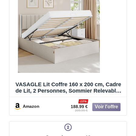
VASAGLE Lit Coffre 160 x 200 cm, Cadre
de Lit, 2 Personnes, Sommier Relevable,
avec Rangement, Système Hydraulique,
-10%
Moderne et Minimaliste, Montage Facile,
Amazon
188.99 €
Beige Cappuccino RMB615LH01
209.99 €